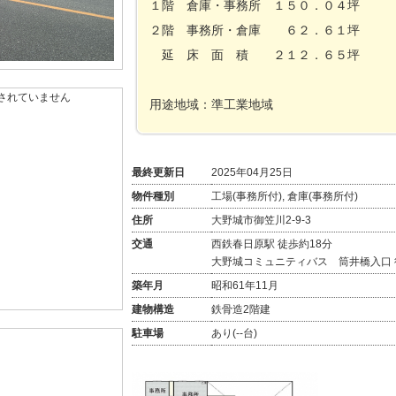
１階 倉庫・事務所 １５０．０４坪
２階 事務所・倉庫 ６２．６１坪
延 床 面 積 ２１２．６５坪
されていません
用途地域：準工業地域
最終更新日
2025年04月25日
物件種別
工場(事務所付), 倉庫(事務所付)
住所
大野城市御笠川2-9-3
交通
西鉄春日原駅 徒歩約18分
大野城コミュニティバス 筒井橋入口 
築年月
昭和61年11月
建物構造
鉄骨造2階建
駐車場
あり(--台)