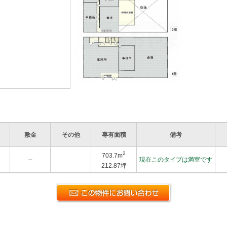
敷金
その他
専有面積
備考
2
703.7m
--
現在このタイプは満室です
212.87坪