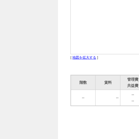
[
地図を拡大する
]
管理費
階数
賃料
共益費
--
--
--
--