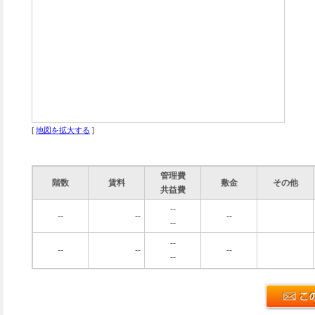
[
地図を拡大する
]
管理費
階数
賃料
敷金
その他
共益費
--
--
--
--
--
--
--
--
--
--