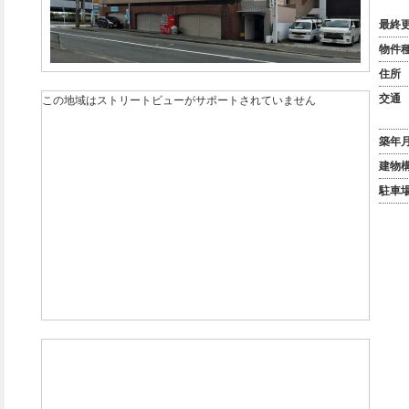
最終
物件
住所
交通
この地域はストリートビューがサポートされていません
築年
建物
駐車