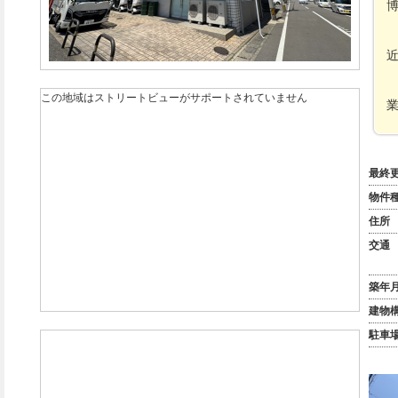
この地域はストリートビューがサポートされていません
最終
物件
住所
交通
築年
建物
駐車