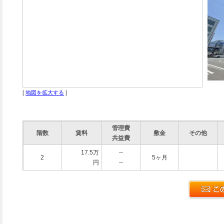
[
地図を拡大する
]
管理費
階数
賃料
敷金
その他
共益費
17.5万
--
2
5ヶ月
円
--